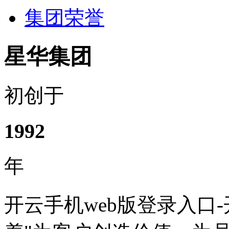
集团荣誉
星华集团
初创于
1992
年
开云手机web版登录入口-开