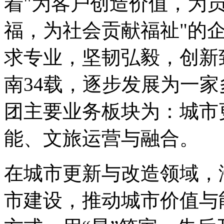
着"为客户创造价值，为
福，为社会贡献福祉"的
求专业，坚韧弘毅，创新
南34载，逐步发展为一
团主要业务板块为：城市
能、文旅运营与融合。
在城市更新与改造领域，
市建设，推动城市价值与