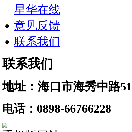
星华在线
意见反馈
联系我们
联系我们
地址：海口市海秀中路51
电话：0898-66766228