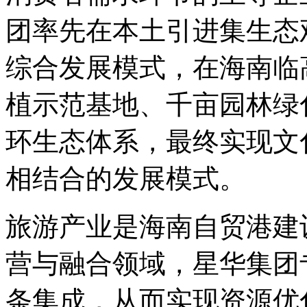
团率先在本土引进集生态
综合发展模式，在海南临
植示范基地、千亩园林绿
环生态体系，最终实现文
相结合的发展模式。
旅游产业是海南自贸港建
营与融合领域，星华集团
条集成，从而实现资源优