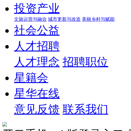
投资产业
文旅运营与融合
城市更新与改造
美丽乡村与赋能
社会公益
人才招聘
人才理念
招聘职位
星籍会
星华在线
意见反馈
联系我们