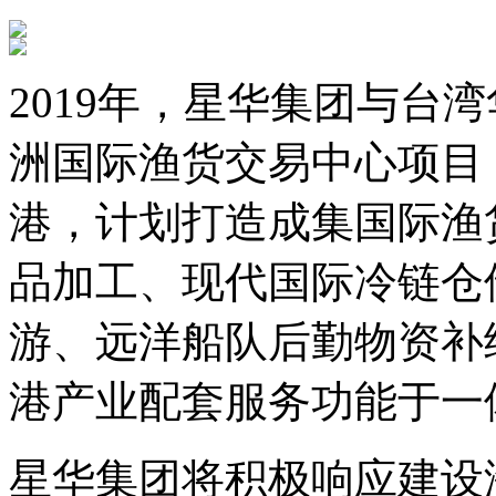
2019年，星华集团与台
洲国际渔货交易中心项目
港，计划打造成集国际渔
品加工、现代国际冷链仓
游、远洋船队后勤物资补
港产业配套服务功能于一
星华集团将积极响应建设