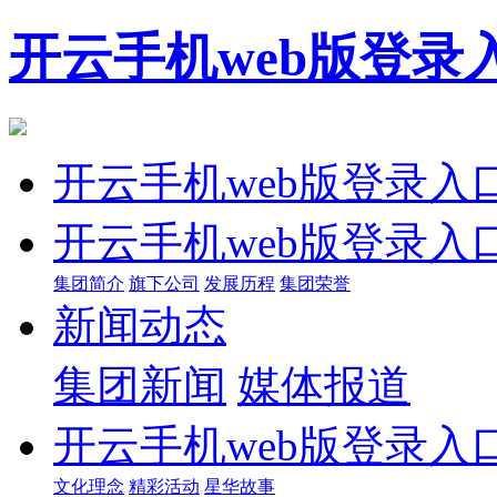
开云手机web版登录入
开云手机web版登录入口
开云手机web版登录入口
集团简介
旗下公司
发展历程
集团荣誉
新闻动态
集团新闻
媒体报道
开云手机web版登录入口
文化理念
精彩活动
星华故事