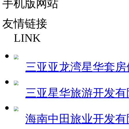
手机版网站
友情链接
LINK
三亚亚龙湾星华套房
三亚星华旅游开发有
海南中田旅业开发有