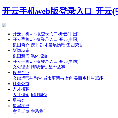
开云手机web版登录入口-开云(
开云手机web版登录入口-开云(中国)
开云手机web版登录入口-开云(中国)
集团简介
旗下公司
发展历程
集团荣誉
新闻动态
集团新闻
媒体报道
开云手机web版登录入口-开云(中国)
文化理念
精彩活动
星华故事
投资产业
文旅运营与融合
城市更新与改造
美丽乡村与赋能
社会公益
人才招聘
人才理念
招聘职位
星籍会
星华在线
意见反馈
联系我们