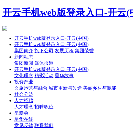
开云手机web版登录入口-开云(
开云手机web版登录入口-开云(中国)
开云手机web版登录入口-开云(中国)
集团简介
旗下公司
发展历程
集团荣誉
新闻动态
集团新闻
媒体报道
开云手机web版登录入口-开云(中国)
文化理念
精彩活动
星华故事
投资产业
文旅运营与融合
城市更新与改造
美丽乡村与赋能
社会公益
人才招聘
人才理念
招聘职位
星籍会
星华在线
意见反馈
联系我们