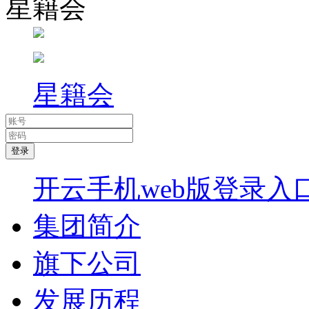
星籍会
星籍会
开云手机web版登录入口
集团简介
旗下公司
发展历程