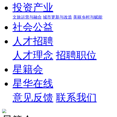
投资产业
文旅运营与融合
城市更新与改造
美丽乡村与赋能
社会公益
人才招聘
人才理念
招聘职位
星籍会
星华在线
意见反馈
联系我们