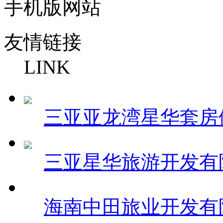
手机版网站
友情链接
LINK
三亚亚龙湾星华套房
三亚星华旅游开发有
海南中田旅业开发有